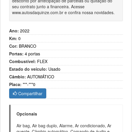
desconto por antecipação de parcelas ou quitação do
seu contrato junto a financeira. Acesse
www.autosdaquinze.com.br e confira nossa novidades.
Ano:
2022
Km:
0
Cor:
BRANCO
Portas:
4 portas
Combustível:
FLEX
Estado do veículo:
Usado
Câmbio:
AUTOMÁTICO
Placa:
***-***0
Compartilhar
Opcionais
Air bag, Air bag duplo, Alarme, Ar condicionado, Ar
quente, Câmbio automático, Comando de áudio e